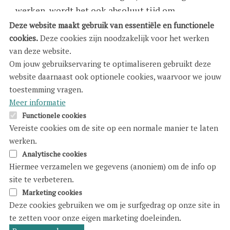
werken, wordt het ook absoluut tijd om
vrouwspecifieke problematieken, zoals
Deze website maakt gebruik van essentiële en functionele
cookies.
Deze cookies zijn noodzakelijk voor het werken
menstruatie, hormonale gezondheid en
van deze website.
seksualiteitsbeleving van vrouwen, uit de
Om jouw gebruikservaring te optimaliseren gebruikt deze
taboesfeer te halen en op de politieke agenda te
website daarnaast ook optionele cookies, waarvoor we jouw
zetten. Zelden hebben we het over een
toestemming vragen.
wisselende seksdrive, over de levensfases met
Meer informatie
vaginale droogte, over hormonale kwalen en
Functionele cookies
Vereiste cookies om de site op een normale manier te laten
vaginale problemen – zoals endometriose waar 1
werken.
op de 10 vrouwen mee te maken krijgen
Analytische cookies
(MyEndo) - en de impact ervan op het seksleven
Hiermee verzamelen we gegevens (anoniem) om de info op
van vrouwen. Verder wordt verwacht dat vrouwen
site te verbeteren.
presteren in een samenleving die draait rond de
Marketing cookies
dagelijkse mannelijke cyclus en niet de
Deze cookies gebruiken we om je surfgedrag op onze site in
te zetten voor onze eigen marketing doeleinden.
maandelijkse, vrouwelijke (menstruatie)cyclus.