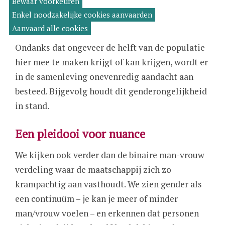
Bewaar voorkeuren
estemming
Daarenboven blijkt 12% van de meisjes in
ntrekken
Enkel noodzakelijke cookies aanvaarden
menstruatie-armoede te leven waardoor ze soms
Aanvaard alle cookies
schooldagen moeten missen (Caritas, 2020).
Ondanks dat ongeveer de helft van de populatie
hier mee te maken krijgt of kan krijgen, wordt er
in de samenleving onevenredig aandacht aan
besteed. Bijgevolg houdt dit genderongelijkheid
in stand.
Een pleidooi voor nuance
We kijken ook verder dan de binaire man-vrouw
verdeling waar de maatschappij zich zo
krampachtig aan vasthoudt. We zien gender als
een continuüm – je kan je meer of minder
man/vrouw voelen – en erkennen dat personen