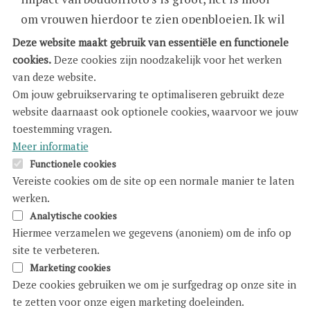
om vrouwen hierdoor te zien openbloeien. Ik wil
de boodschap geven dat het oké is om jezelf eens
Deze website maakt gebruik van essentiële en functionele
op de eerste plaats te zetten en iets te doen dat
cookies.
Deze cookies zijn noodzakelijk voor het werken
van deze website.
alleen voor jou is.”
Om jouw gebruikservaring te optimaliseren gebruikt deze
website daarnaast ook optionele cookies, waarvoor we jouw
Diversiteit voor de lens
toestemming vragen.
Meer informatie
“Boudoir bestaat al lang, maar is de laatste jaren
Functionele cookies
aan een opmars bezig. Volgens mij is dat omdat
Vereiste cookies om de site op een normale manier te laten
er algemeen steeds vaker diversiteit te zien is in
werken.
mode en media. Daardoor is het sociaal meer
Analytische cookies
aanvaard om je imperfecties te tonen en beseffen
Hiermee verzamelen we gegevens (anoniem) om de info op
we meer en meer dat je kledingmaat jou niet
site te verbeteren.
moet tegenhouden om je sexy en mooi te voelen.
Marketing cookies
Deze cookies gebruiken we om je surfgedrag op onze site in
Het is geen taboe meer dat een vrouwenlichaam
te zetten voor onze eigen marketing doeleinden.
verandert, of dat nu is door ouder te worden, na