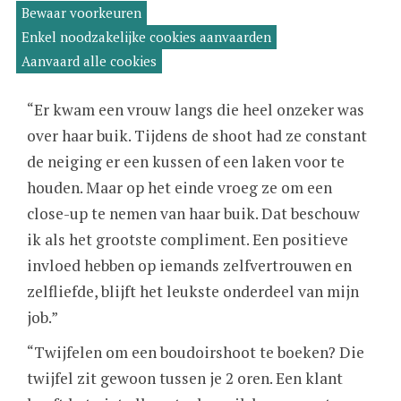
Bewaar voorkeuren
estemming
een zwangerschap of na een ziekte. In dat
ntrekken
Enkel noodzakelijke cookies aanvaarden
opzicht sluit boudoirfotografie heel mooi aan bij
Aanvaard alle cookies
de body positivity-beweging.”
“Er kwam een vrouw langs die heel onzeker was
over haar buik. Tijdens de shoot had ze constant
de neiging er een kussen of een laken voor te
houden. Maar op het einde vroeg ze om een
close-up te nemen van haar buik. Dat beschouw
ik als het grootste compliment. Een positieve
invloed hebben op iemands zelfvertrouwen en
zelfliefde, blijft het leukste onderdeel van mijn
job.”
“Twijfelen om een boudoirshoot te boeken? Die
twijfel zit gewoon tussen je 2 oren. Een klant