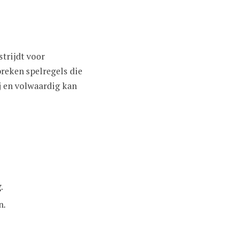
trijdt voor
breken spelregels die
j en volwaardig kan
g
.
n.