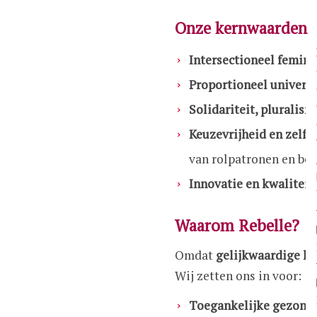
Onze kernwaarden
Intersectioneel femin
Proportioneel univers
Solidariteit, pluralism
Keuzevrijheid en zelfb
van rolpatronen en be
Innovatie en kwaliteit
Waarom Rebelle?
Omdat
gelijkwaardige ka
Wij zetten ons in voor:
Toegankelijke gezond