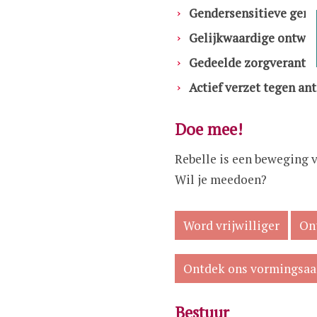
Gendersensitieve gen
Toes
Gelijkwaardige ontwi
int
Gedeelde zorgverantw
Actief verzet tegen an
Doe mee!
Rebelle is een beweging 
Wil je meedoen?
Word vrijwilliger
On
Ontdek ons vormingsa
Bestuur