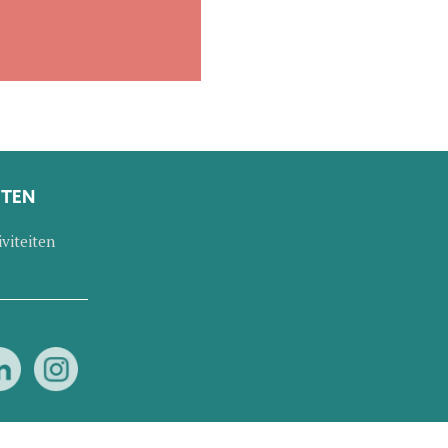
ITEN
iviteiten