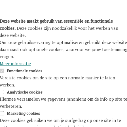
Deze website maakt gebruik van essentiële en functionele
isme
: oog voor alle vormen van ongelijkheid.
cookies.
Deze cookies zijn noodzakelijk voor het werken van
alisme
: aanbod voor iedereen, afgestemd op noden.
deze website.
Om jouw gebruikservaring te optimaliseren gebruikt deze website
e en inclusie
: diversiteit is een kracht.
daarnaast ook optionele cookies, waarvoor we jouw toestemmin
eschikkingsrecht:
elke vrouw heeft de kans om individue
vragen.
staande maatschappelijke verwachtingen.
Meer informatie
Functionele cookies
: we experimenteren, leren en verbeteren continu.
Vereiste cookies om de site op een normale manier te laten
werken.
Analytische cookies
Hiermee verzamelen we gegevens (anoniem) om de info op site t
nsen en rechtvaardigheid geen vanzelfsprekendheid zijn
verbeteren.
Marketing cookies
Deze cookies gebruiken we om je surfgedrag op onze site in te
heidszorg
zonder bias of discriminatie.