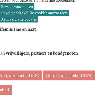
zetten voor onze eigen marketing doeleinden.
eeskunde
voor gelijke gezondheidsuitkomsten.
Bewaar voorkeuren
temming
kkelingskansen
voor kinderen, hun opvoeders en gezinne
rekken
Enkel noodzakelijke cookies aanvaarden
Aanvaard alle cookies
oordelijkheid
en een eerlijkere verdeling van arbeid en z
tifeminisme en haat
.
van
vrijwilligers, partners en bondgenoten
.
tdek ons aanbod PGO
Ontdek ons aanbod SCW
anbod