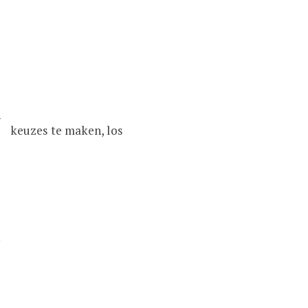
g
le keuzes te maken, los
e
.