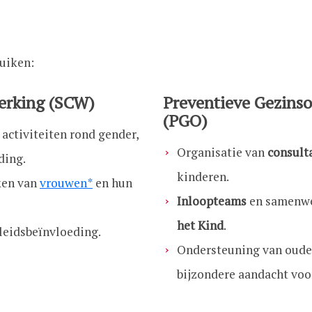
luiken:
werking (SCW)
Preventieve Gezins
(PGO)
activiteiten rond gender,
Organisatie van
consult
ding.
kinderen.
ken van
vrouwen*
en hun
Inloopteams
en samenwe
het Kind
.
eidsbeïnvloeding.
Ondersteuning van oude
bijzondere aandacht voo