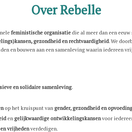
Over Rebelle
onele
feministische organisatie
die al meer dan een eeuw s
elings)kansen, gezondheid en rechtvaardigheid
. We door
uden en bouwen aan een samenleving waarin iedereen vri
sieve en solidaire samenleving
.
en
op het kruispunt van
gender, gezondheid en opvoedin
eid
en
gelijkwaardige ontwikkelingskansen
voor iederee
en vrijheden
verdedigen.