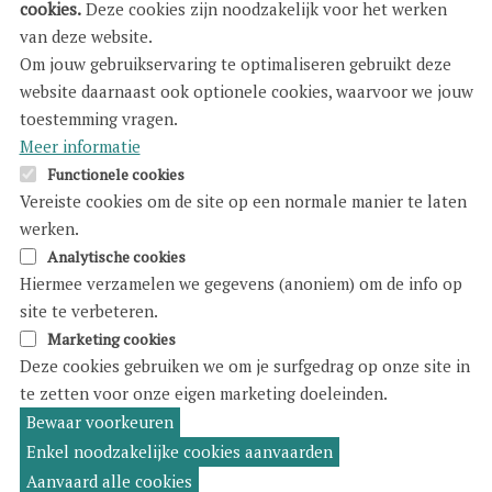
cookies.
Deze cookies zijn noodzakelijk voor het werken
van deze website.
Om jouw gebruikservaring te optimaliseren gebruikt deze
website daarnaast ook optionele cookies, waarvoor we jouw
toestemming vragen.
Meer informatie
Functionele cookies
Vereiste cookies om de site op een normale manier te laten
GEZONDHEID EN ZORG
werken.
Analytische cookies
Rebelle
|
Hiermee verzamelen we gegevens (anoniem) om de info op
Folder: Herken een hartaanval
site te verbeteren.
Rebelle wil meer aandacht voor de gezondheid
Marketing cookies
van vrouwenhart. Want het feit dat dat wat
Deze cookies gebruiken we om je surfgedrag op onze site in
anders klopt, mag vrouwen niet langer het
leven kosten. Daarom is het van uiterst belang
te zetten voor onze eigen marketing doeleinden.
dat vrouwen de symptomen van een hartaanval
Bewaar voorkeuren
estemming
kunnen herkennen en serieus nemen.
ntrekken
Enkel noodzakelijke cookies aanvaarden
Aanvaard alle cookies