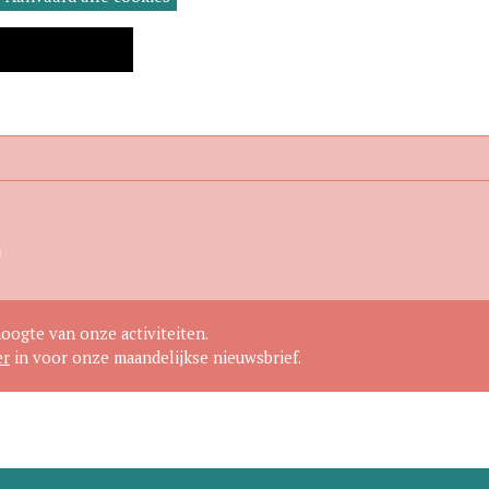
hoogte van onze activiteiten.
er
in voor onze maandelijkse nieuwsbrief.