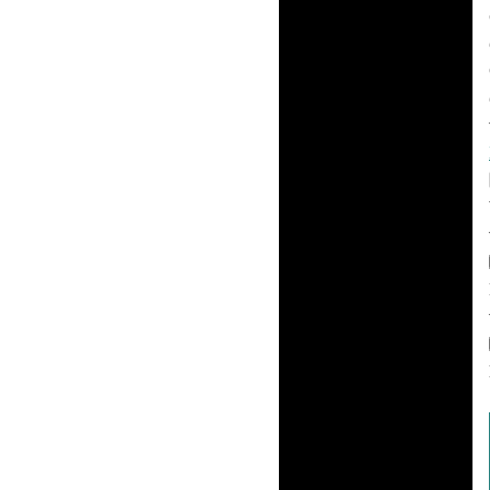
Toes
int