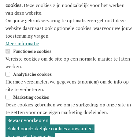
ondervertegenwoordigd zijn in sportclubs,
cookies.
Deze cookies zijn noodzakelijk voor het werken
vrijetijdsaanbod, vakantiekampen
. We willen
van deze website.
zoveel mogelijk kinderen een plekje geven in
Om jouw gebruikservaring te optimaliseren gebruikt deze
een leuke hobby of vakantie-activiteit. Dat doen
website daarnaast ook optionele cookies, waarvoor we jouw
we via ons onthaal en via een samenwerking met
toestemming vragen.
Meer informatie
vrijetijdsbemiddelaars in ons Huis van het Kind
Functionele cookies
Antwerpen-Kiel. Er is namelijk een financiële
Vereiste cookies om de site op een normale manier te laten
drempel door enerzijds het lidgeld en anderzijds
werken.
de aankoop van aangepast sport- en
Analytische cookies
vrijetijdsmateriaal. Deze drempel pakken we aan
Hiermee verzamelen we gegevens (anoniem) om de info op
met ons project '
Geefkast voor sport- en
site te verbeteren.
Marketing cookies
vrijetijdsmateriaal
' dat geselecteerd was voor de
Deze cookies gebruiken we om je surfgedrag op onze site in
Warmste Week in 2023.
te zetten voor onze eigen marketing doeleinden.
Bewaar voorkeuren
estemming
ntrekken
Enkel noodzakelijke cookies aanvaarden
Aanvaard alle cookies