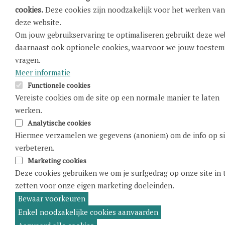
eigen hartgezondheid
. ‘Ken je getallen’ is mijn
cookies.
Deze cookies zijn noodzakelijk voor het werken van
motto. Hoe jong je ook bent, je moet j
e
deze website.
cholesterol, je bloeddruk en je suikerwaarden
Om jouw gebruikservaring te optimaliseren gebruikt deze we
daarnaast ook optionele cookies, waarvoor we jouw toeste
kennen. Je weet alles van je buitenkant: of je
vragen.
rookt, of je overgewicht hebt, je gebit verzorgt.
Meer informatie
Ik vind dat je dat ook van je binnenkant moet
Functionele cookies
weten. Daar kunnen al vroeg zaken uit de pas
Vereiste cookies om de site op een normale manier te laten
gaan lopen zonder dat je het merkt. En
werken.
ondertussen richten ze veel schade aan.”
Analytische cookies
Hiermee verzamelen we gegevens (anoniem) om de info op si
verbeteren.
In je nieuwste boek, De Hart-Hoofd
Marketing cookies
connectie, heb je het ook over een
Deze cookies gebruiken we om je surfgedrag op onze site in 
ongezonde leefomgeving. Wat bedoel
zetten voor onze eigen marketing doeleinden.
Bewaar voorkeuren
je daarmee?
oestemming
intrekken
Enkel noodzakelijke cookies aanvaarden
“Als ik vroeger in mijn spreekkamer sprak over