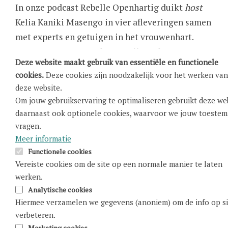
In onze podcast Rebelle Openhartig duikt
host
Kelia
Kaniki
Masengo
in vier afleveringen samen
met experts en getuigen
in
het vrouwenhart.
Vrouwen- en mannenharten zijn anders
. Maar
Deze website maakt gebruik van essentiële en functionele
velen, ook zorgverleners, weten dat niet. We
cookies.
Deze cookies zijn noodzakelijk voor het werken van
gaan in de geneeskunde nog altijd uit van het
deze website.
mannenlichaam als de norm. Symptomen die
Om jouw gebruikservaring te optimaliseren gebruikt deze we
zich meestal voordoen bij vrouwen worden
daarnaast ook optionele cookies, waarvoor we jouw toeste
daarom vaak niet (op tijd) herkend. Daarnaast
vragen.
Meer informatie
zijn er specifieke risicofactoren verbonden aan
Functionele cookies
zwangerschap, borstkanker en menopauze, maar
Vereiste cookies om de site op een normale manier te laten
daar zijn we ons niet bewust van. En ook
werken.
eventuele behandelingen zijn
niet altijd op maat
Analytische cookies
van het vrouwenlijf
afgesteld. Spoiler: dit kost
Hiermee verzamelen we gegevens (anoniem) om de info op si
mensenlevens.
Lees
hier
meer
over alle
verbeteren.
Marketing cookies