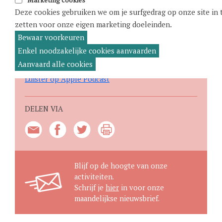
afleveringen.
Deze cookies gebruiken we om je surfgedrag op onze site in 
zetten voor onze eigen marketing doeleinden.
Bewaar voorkeuren
oestemming
intrekken
Enkel noodzakelijke cookies aanvaarden
Meer info over de podcast
Aanvaard alle cookies
Luister op Spotify
Luister op Apple Podcast
DELEN VIA
Blijf op de hoogte van onze
activiteiten.
Schrijf je
hier
in voor onze
maandelijkse nieuwsbrief.